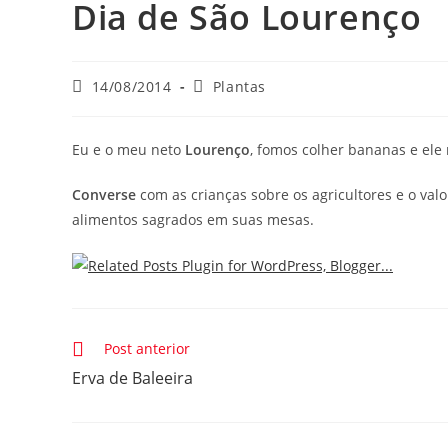
Dia de São Lourenço
Post
Categoria
14/08/2014
Plantas
publicado:
do
post:
Eu e o meu neto
Lourenço
, fomos colher bananas e ele 
Converse
com as crianças sobre os agricultores e o valo
alimentos sagrados em suas mesas.
Leia
Post anterior
mais
Erva de Baleeira
artigos