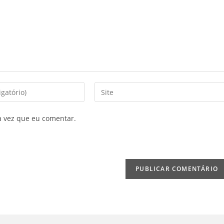
Digite
o
URL
a vez que eu comentar.
do
seu
site
(opcional)