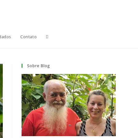
Alternar
dados
Contato
pesquisa
Sobre Blog
do
site