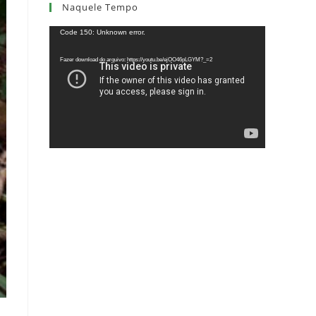
Naquele Tempo
Tocador
Code 150: Unknown error.
de
Fazer download do arquivo: https://youtu.be/ejOO46pLGYM?_=2
vídeo