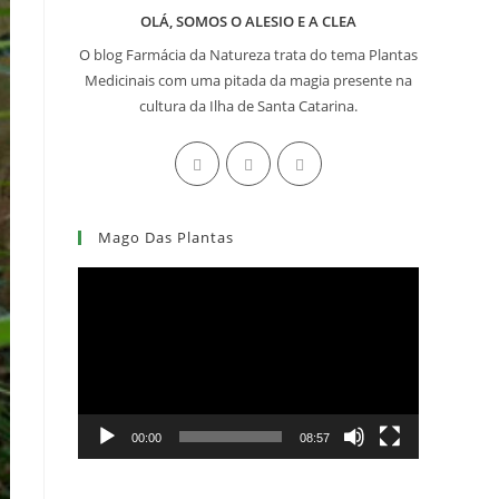
OLÁ, SOMOS O ALESIO E A CLEA
O blog Farmácia da Natureza trata do tema Plantas
Medicinais com uma pitada da magia presente na
cultura da Ilha de Santa Catarina.
Abre
Abre
Abre
em
em
em
uma
uma
uma
Mago Das Plantas
nova
nova
nova
aba
aba
aba
Tocador
de
vídeo
00:00
08:57