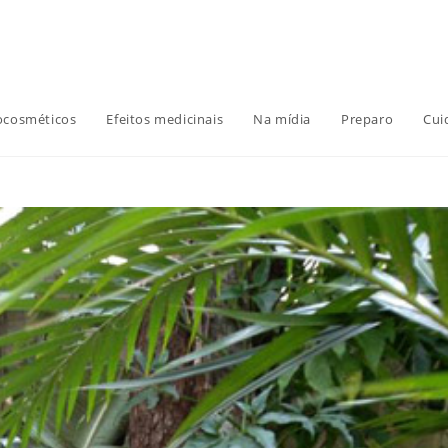
ocosméticos
Efeitos medicinais
Na mídia
Preparo
Cui