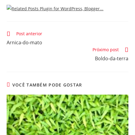
Leia
Post anterior
mais
Arnica-do-mato
artigos
Próximo post
Boldo-da-terra
VOCÊ TAMBÉM PODE GOSTAR