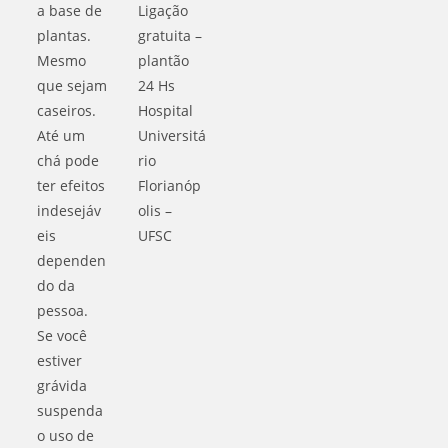
a base de
Ligação
plantas.
gratuita –
Mesmo
plantão
que sejam
24 Hs
caseiros.
Hospital
Até um
Universitá
chá pode
rio
ter efeitos
Florianóp
indesejáv
olis –
eis
UFSC
dependen
do da
pessoa.
Se você
estiver
grávida
suspenda
o uso de