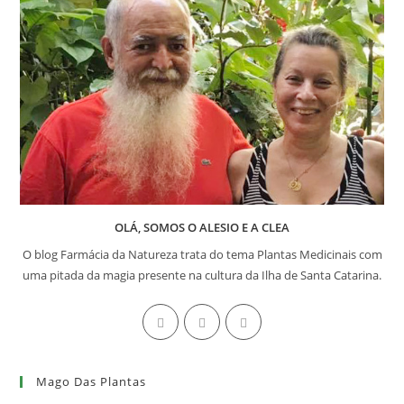
OLÁ, SOMOS O ALESIO E A CLEA
O blog Farmácia da Natureza trata do tema Plantas Medicinais com
uma pitada da magia presente na cultura da Ilha de Santa Catarina.
Abre
Abre
Abre
em
em
em
uma
uma
uma
Mago Das Plantas
nova
nova
nova