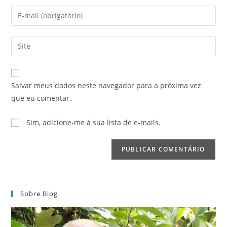
nome
Digite
ou
seu
nome
endereço
Digite
de
de
o
usuário
e-
URL
para
mail
do
comentar
Salvar meus dados neste navegador para a próxima vez
para
seu
que eu comentar.
comentar
site
(opcional)
Sim, adicione-me à sua lista de e-mails.
Sobre Blog