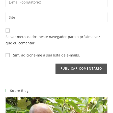
ou
seu
nome
endereço
Digite
de
de
o
usuário
e-
URL
para
mail
do
comentar
Salvar meus dados neste navegador para a próxima vez
para
seu
que eu comentar.
comentar
site
(opcional)
Sim, adicione-me à sua lista de e-mails.
Sobre Blog