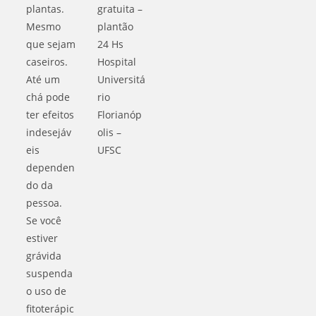
plantas.
gratuita –
Mesmo
plantão
que sejam
24 Hs
caseiros.
Hospital
Até um
Universitá
chá pode
rio
ter efeitos
Florianóp
indesejáv
olis –
eis
UFSC
dependen
do da
pessoa.
Se você
estiver
grávida
suspenda
o uso de
fitoterápic