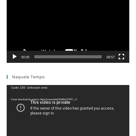
de
vídeo
00:00
08:57
Naquele Tempo
Tocador
Code 150: Unknown error.
de
Fazer download do arquivo: https://youtu.be/ejOO46pLGYM?_=2
vídeo