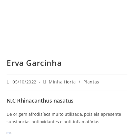
Erva Garcinha
Post
Categoria
05/10/2022
Minha Horta
/
Plantas
publicado:
do
post:
N.C Rhinacanthus nasatus
De origem afrodisíaca muito utilizada, pois ela apresente
substancias antioxidantes e anti-inflamatórias