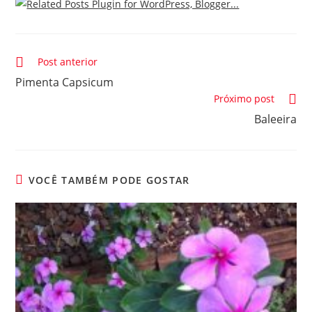
Leia
Post anterior
mais
Pimenta Capsicum
artigos
Próximo post
Baleeira
VOCÊ TAMBÉM PODE GOSTAR