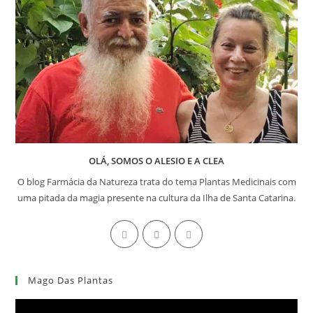
OLÁ, SOMOS O ALESIO E A CLEA
O blog Farmácia da Natureza trata do tema Plantas Medicinais com
uma pitada da magia presente na cultura da Ilha de Santa Catarina.
Abre
Abre
Abre
em
em
em
uma
uma
uma
Mago Das Plantas
nova
nova
nova
aba
aba
aba
Tocador