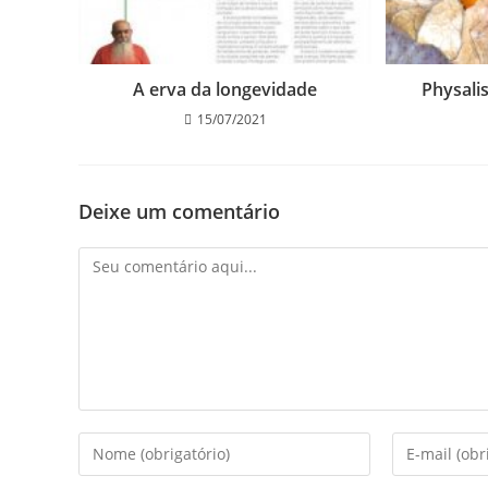
A erva da longevidade
Physali
15/07/2021
Deixe um comentário
Comentário
Digite
Digite
seu
seu