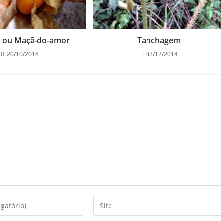
s ou Maçã-do-amor
Tanchagem
20/10/2014
02/12/2014
Digite
o