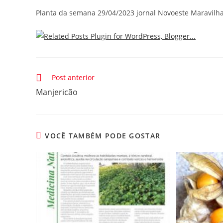
Planta da semana 29/04/2023 jornal Novoeste Maravilha
Leia
Post anterior
mais
Manjericão
artigos
VOCÊ TAMBÉM PODE GOSTAR