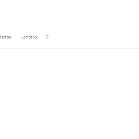
Alternar
dados
Contato
pesquisa
do
site