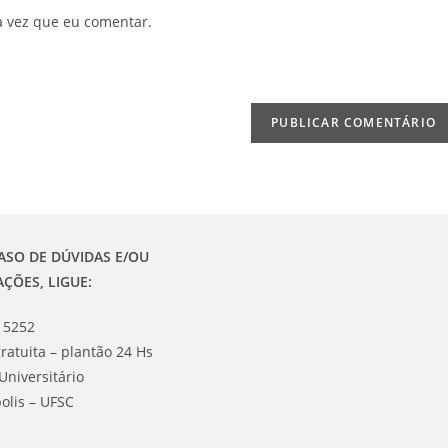
URL
a vez que eu comentar.
do
seu
site
(opcional)
ASO DE DÚVIDAS E/OU
AÇÕES, LIGUE:
 5252
ratuita – plantão 24 Hs
Universitário
olis – UFSC