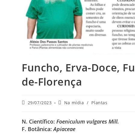
Funcho, Erva-Doce, F
de-Florença
Post
Categoria
29/07/2023
Na mídia
/
Plantas
publicado:
do
post:
N. Científico:
Foeniculum vulgares Mill.
F. Botânica:
Apiaceae