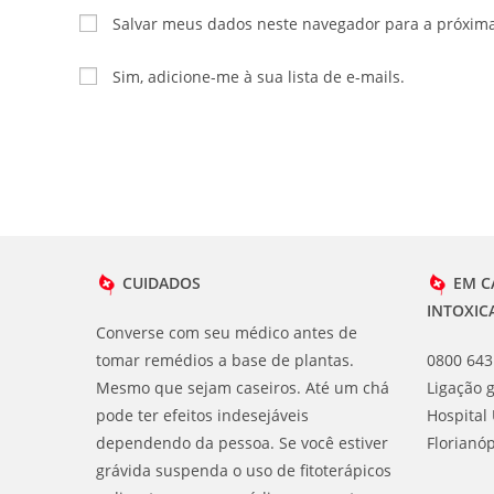
nome
endereço
Salvar meus dados neste navegador para a próxim
ou
de
nome
e-
Sim, adicione-me à sua lista de e-mails.
de
mail
usuário
para
para
comentar
comentar
CUIDADOS
EM C
INTOXIC
Converse com seu médico antes de
tomar remédios a base de plantas.
0800 643
Mesmo que sejam caseiros. Até um chá
Ligação g
pode ter efeitos indesejáveis
Hospital 
dependendo da pessoa. Se você estiver
Florianóp
grávida suspenda o uso de fitoterápicos