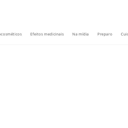
ocosméticos
Efeitos medicinais
Na mídia
Preparo
Cui