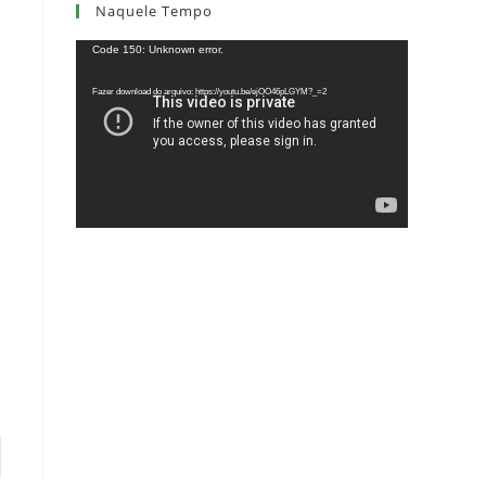
Naquele Tempo
Tocador
Code 150: Unknown error.
de
Fazer download do arquivo: https://youtu.be/ejOO46pLGYM?_=2
vídeo
para a próxima página