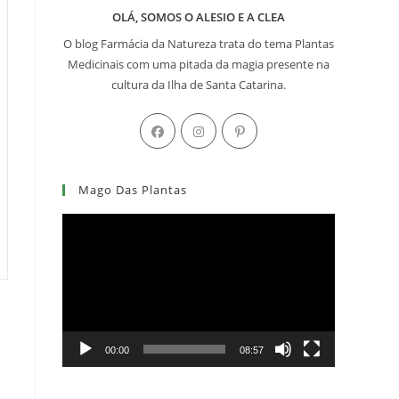
OLÁ, SOMOS O ALESIO E A CLEA
O blog Farmácia da Natureza trata do tema Plantas
Medicinais com uma pitada da magia presente na
cultura da Ilha de Santa Catarina.
Abre
Abre
Abre
em
em
em
uma
uma
uma
Mago Das Plantas
nova
nova
nova
aba
aba
aba
Tocador
de
vídeo
00:00
08:57