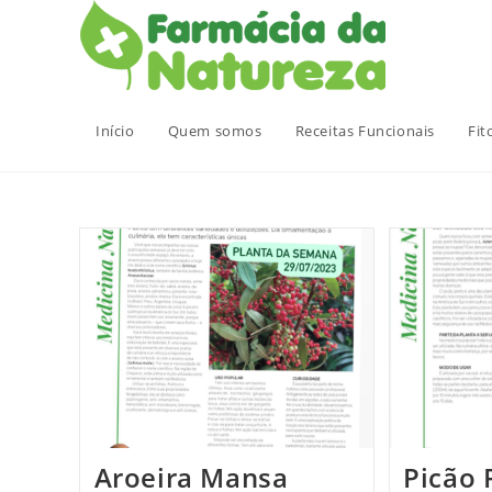
Ir
para
o
conteúdo
Início
Quem somos
Receitas Funcionais
Fit
Aroeira Mansa
Picão 