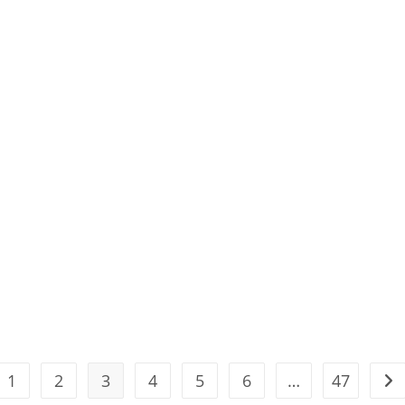
Da-
Juventude
1
2
3
4
5
6
…
47
a a página anterior
Ir 