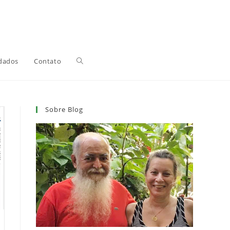
Alternar
dados
Contato
pesquisa
Sobre Blog
do
site