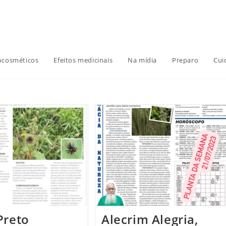
ocosméticos
Efeitos medicinais
Na mídia
Preparo
Cui
Preto
Alecrim Alegria,