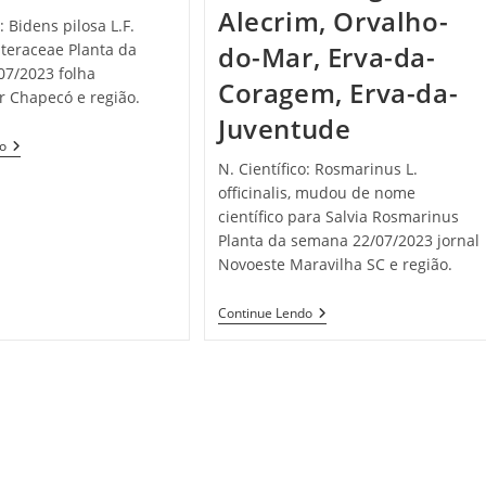
Alecrim, Orvalho-
o: Bidens pilosa L.F.
steraceae Planta da
do-Mar, Erva-da-
07/2023 folha
Coragem, Erva-da-
 Chapecó e região.
Juventude
Picão
do
Preto
N. Científico: Rosmarinus L.
officinalis, mudou de nome
científico para Salvia Rosmarinus
Planta da semana 22/07/2023 jornal
Novoeste Maravilha SC e região.
Alecrim
Continue Lendo
Alegria,
Alecrim,
Orvalho-
Do-
Mar,
Erva-
Da-
Coragem,
Erva-