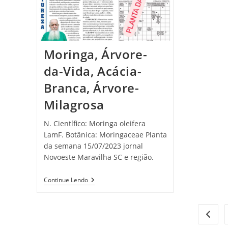
Moringa, Árvore-
da-Vida, Acácia-
Branca, Árvore-
Milagrosa
N. Científico: Moringa oleifera
LamF. Botânica: Moringaceae Planta
da semana 15/07/2023 jornal
Novoeste Maravilha SC e região.
Moringa,
Continue Lendo
Árvore-
Da-
Vida,
Acácia-
Ir par
Branca,