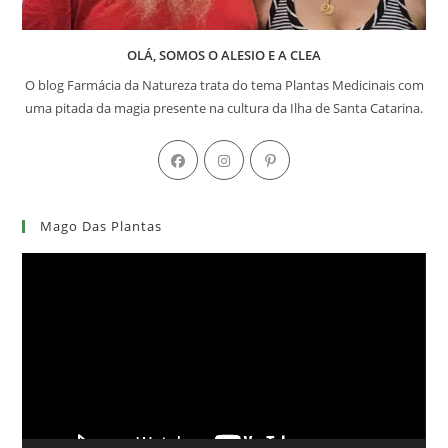
OLÁ, SOMOS O ALESIO E A CLEA
O blog Farmácia da Natureza trata do tema Plantas Medicinais com
uma pitada da magia presente na cultura da Ilha de Santa Catarina.
Abre
Abre
Abre
em
em
em
uma
uma
uma
Mago Das Plantas
nova
nova
nova
aba
aba
aba
Tocador
de
vídeo