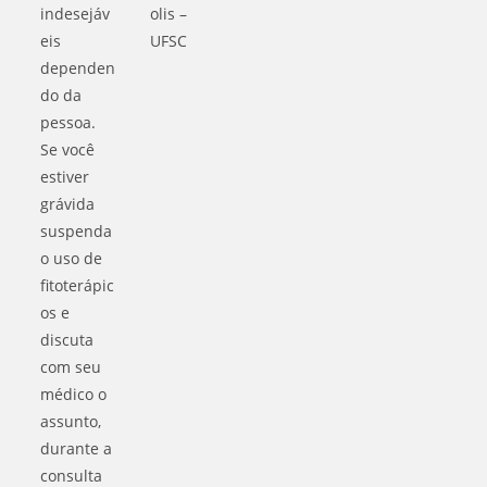
indesejáv
olis –
eis
UFSC
dependen
do da
pessoa.
Se você
estiver
grávida
suspenda
o uso de
fitoterápic
os e
discuta
com seu
médico o
assunto,
durante a
consulta