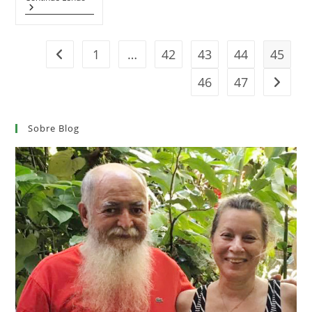
1
…
42
43
44
45
Ir para a página anterior
46
47
Ir para
Sobre Blog