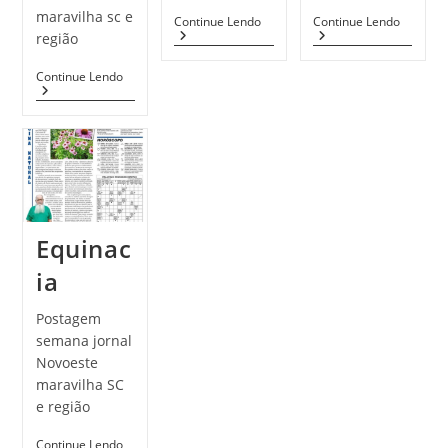
maravilha sc e
Mão
Graviol
Continue Lendo
Continue Lendo
De
região
Deus
Alfavaca
Continue Lendo
Anisada
Equinac
ia
Postagem
semana jornal
Novoeste
maravilha SC
e região
Equinacia
Continue Lendo