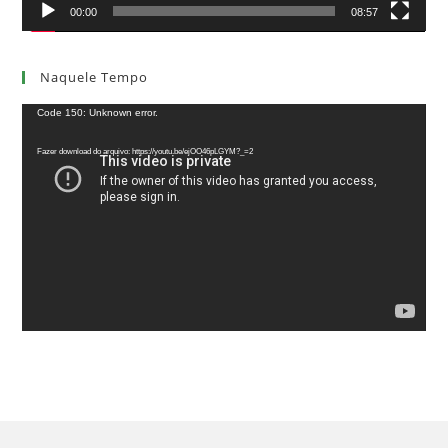
00:00
08:57
Naquele Tempo
Tocador
Code 150: Unknown error.
de
Fazer download do arquivo: https://youtu.be/ejOO46pLGYM?_=2
vídeo