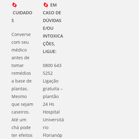
EM
CUIDADO
CASO DE
S
DÚVIDAS
E/OU
Converse
INTOXICA
com seu
ÇÕES,
médico
LIGUE:
antes de
tomar
0800 643
remédios
5252
a base de
Ligação
plantas.
gratuita –
Mesmo
plantão
que sejam
24 Hs
caseiros.
Hospital
Até um
Universitá
chá pode
rio
ter efeitos
Florianóp