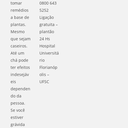
tomar
0800 643
remédios
5252
a base de
Ligação
plantas.
gratuita –
Mesmo
plantão
que sejam
24 Hs
caseiros.
Hospital
Até um
Universitá
chá pode
rio
ter efeitos
Florianóp
indesejáv
olis –
eis
UFSC
dependen
do da
pessoa.
Se você
estiver
grávida