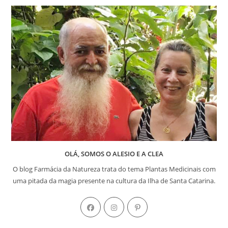
OLÁ, SOMOS O ALESIO E A CLEA
O blog Farmácia da Natureza trata do tema Plantas Medicinais com
uma pitada da magia presente na cultura da Ilha de Santa Catarina.
Abre
Abre
Abre
em
em
em