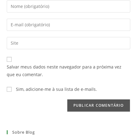
Digite
seu
nome
Digite
ou
seu
nome
endereço
Digite
de
de
o
usuário
e-
URL
para
mail
do
comentar
Salvar meus dados neste navegador para a próxima vez
para
seu
que eu comentar.
comentar
site
(opcional)
Sim, adicione-me à sua lista de e-mails.
Sobre Blog