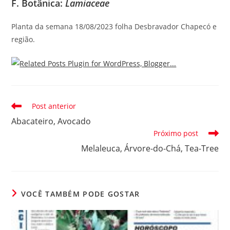
F. Botânica:
Lamiaceae
Planta da semana 18/08/2023 folha Desbravador Chapecó e
região.
Leia
Post anterior
mais
Abacateiro, Avocado
artigos
Próximo post
Melaleuca, Árvore-do-Chá, Tea-Tree
VOCÊ TAMBÉM PODE GOSTAR