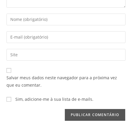
Digite
seu
nome
Digite
ou
seu
nome
endereço
Digite
de
de
o
usuário
e-
URL
para
mail
do
comentar
Salvar meus dados neste navegador para a próxima vez
para
seu
que eu comentar.
comentar
site
(opcional)
Sim, adicione-me à sua lista de e-mails.