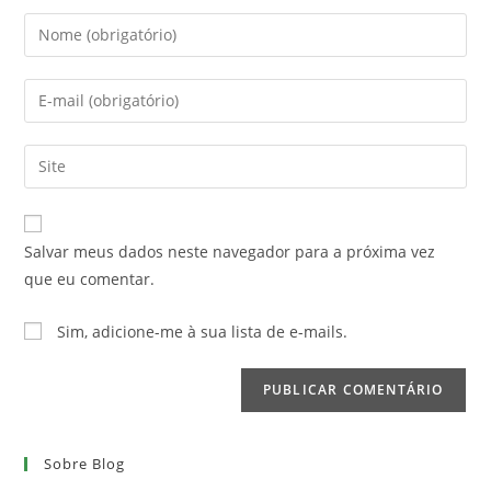
Digite
seu
nome
Digite
ou
seu
nome
endereço
Digite
de
de
o
usuário
e-
URL
para
mail
do
comentar
Salvar meus dados neste navegador para a próxima vez
para
seu
que eu comentar.
comentar
site
(opcional)
Sim, adicione-me à sua lista de e-mails.
Sobre Blog