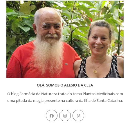
OLÁ, SOMOS O ALESIO E A CLEA
O blog Farmácia da Natureza trata do tema Plantas Medicinais com
uma pitada da magia presente na cultura da Ilha de Santa Catarina.
Abre
Abre
Abre
em
em
em
uma
uma
uma