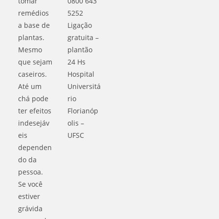
tomar
0800 643
remédios
5252
a base de
Ligação
plantas.
gratuita –
Mesmo
plantão
que sejam
24 Hs
caseiros.
Hospital
Até um
Universitá
chá pode
rio
ter efeitos
Florianóp
indesejáv
olis –
eis
UFSC
dependen
do da
pessoa.
Se você
estiver
grávida