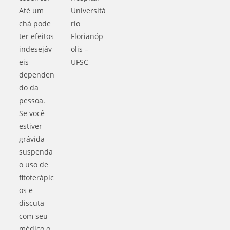
Até um
Universitá
chá pode
rio
ter efeitos
Florianóp
indesejáv
olis –
eis
UFSC
dependen
do da
pessoa.
Se você
estiver
grávida
suspenda
o uso de
fitoterápic
os e
discuta
com seu
médico o