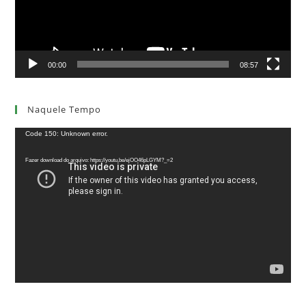
00:00
08:57
Naquele Tempo
Tocador
Code 150: Unknown error.
de
Fazer download do arquivo: https://youtu.be/ejOO46pLGYM?_=2
vídeo