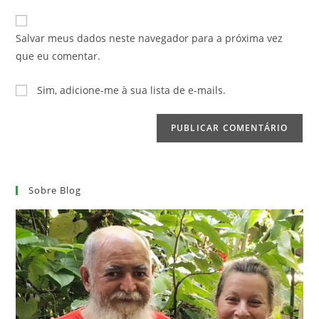
e-
URL
para
mail
do
comentar
Salvar meus dados neste navegador para a próxima vez
para
seu
que eu comentar.
comentar
site
(opcional)
Sim, adicione-me à sua lista de e-mails.
Sobre Blog