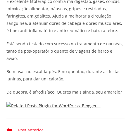
É excelente fitoterápico contra má digestão, gases, cólicas,
intoxicação alimentar, náuseas, gripes e resfriados,
faringites, amigdalites. Ajuda a melhorar a circulação
sanguínea, a atenuar dores de cabeça e dores musculares,
é bom anti-inflamatório e antirreumático e baixa a febre.
Está sendo testado com sucesso no tratamento de náuseas,
tanto de pós-operatório quanto de viagens de barco e
avião.
Bom usar no escalda-pés. E no quentão, durante as festas
juninas, para dar um calorão.
De quebra, é afrodisíaco. Queres mais ainda, seu amarelo?
Leia
Post anterior