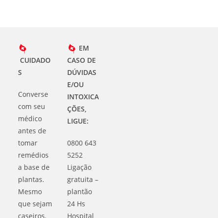
EM
CUIDADO
CASO DE
S
DÚVIDAS
E/OU
Converse
INTOXICA
com seu
ÇÕES,
médico
LIGUE:
antes de
tomar
0800 643
remédios
5252
a base de
Ligação
plantas.
gratuita –
Mesmo
plantão
que sejam
24 Hs
caseiros.
Hospital