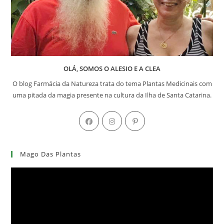
OLÁ, SOMOS O ALESIO E A CLEA
O blog Farmácia da Natureza trata do tema Plantas Medicinais com
uma pitada da magia presente na cultura da Ilha de Santa Catarina.
Abre
Abre
Abre
em
em
em
uma
uma
uma
Mago Das Plantas
nova
nova
nova
aba
aba
aba
Tocador
de
vídeo