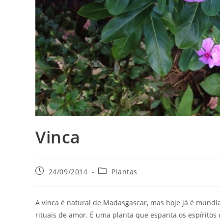
Vinca
Post
Categoria
24/09/2014
Plantas
publicado:
do
post:
A vinca é natural de Madasgascar, mas hoje já é mundia
rituais de amor. É uma planta que espanta os espírit