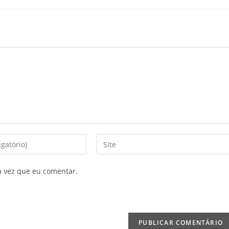
Digite
o
URL
a vez que eu comentar.
do
seu
site
(opcional)