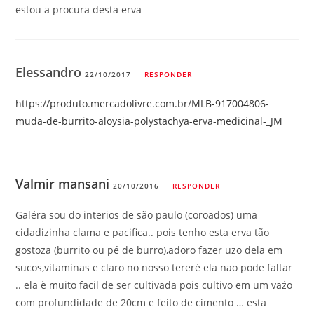
estou a procura desta erva
Elessandro
22/10/2017
RESPONDER
https://produto.mercadolivre.com.br/MLB-917004806-
muda-de-burrito-aloysia-polystachya-erva-medicinal-_JM
Valmir mansani
20/10/2016
RESPONDER
Galéra sou do interios de são paulo (coroados) uma
cidadizinha clama e pacifica.. pois tenho esta erva tão
gostoza (burrito ou pé de burro),adoro fazer uzo dela em
sucos,vitaminas e claro no nosso tereré ela nao pode faltar
.. ela è muito facil de ser cultivada pois cultivo em um vaźo
com profundidade de 20cm e feito de cimento … esta