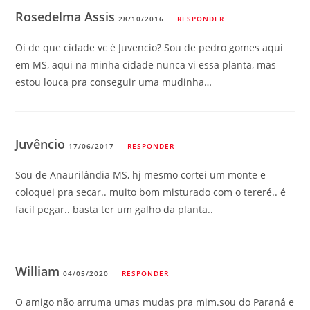
Rosedelma Assis
28/10/2016
RESPONDER
Oi de que cidade vc é Juvencio? Sou de pedro gomes aqui
em MS, aqui na minha cidade nunca vi essa planta, mas
estou louca pra conseguir uma mudinha…
Juvêncio
17/06/2017
RESPONDER
Sou de Anaurilândia MS, hj mesmo cortei um monte e
coloquei pra secar.. muito bom misturado com o tereré.. é
facil pegar.. basta ter um galho da planta..
William
04/05/2020
RESPONDER
O amigo não arruma umas mudas pra mim.sou do Paraná e