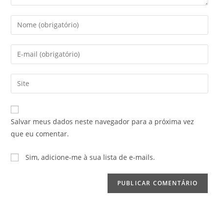
Digite
seu
nome
Digite
ou
seu
nome
endereço
Digite
de
de
o
usuário
e-
URL
para
mail
do
comentar
Salvar meus dados neste navegador para a próxima vez
para
seu
que eu comentar.
comentar
site
(opcional)
Sim, adicione-me à sua lista de e-mails.