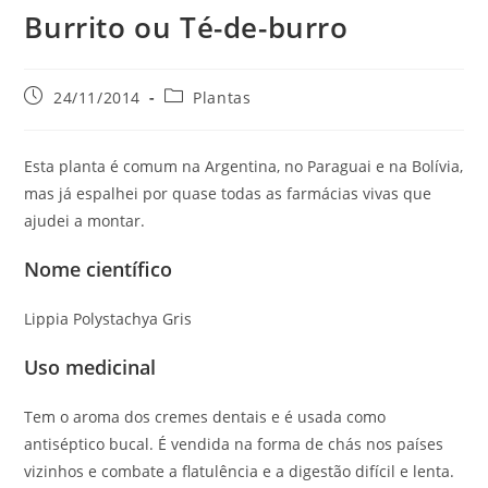
Burrito ou Té-de-burro
Post
Categoria
24/11/2014
Plantas
publicado:
do
post:
Esta planta é comum na Argentina, no Paraguai e na Bolívia,
mas já espalhei por quase todas as farmácias vivas que
ajudei a montar.
Nome científico
Lippia Polystachya Gris
Uso medicinal
Tem o aroma dos cremes dentais e é usada como
antiséptico bucal. É vendida na forma de chás nos países
vizinhos e combate a flatulência e a digestão difícil e lenta.