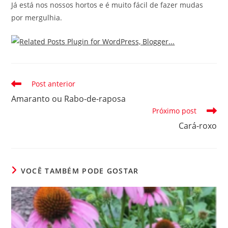
Já está nos nossos hortos e é muito fácil de fazer mudas
por mergulhia.
Leia
Post anterior
mais
Amaranto ou Rabo-de-raposa
artigos
Próximo post
Cará-roxo
VOCÊ TAMBÉM PODE GOSTAR