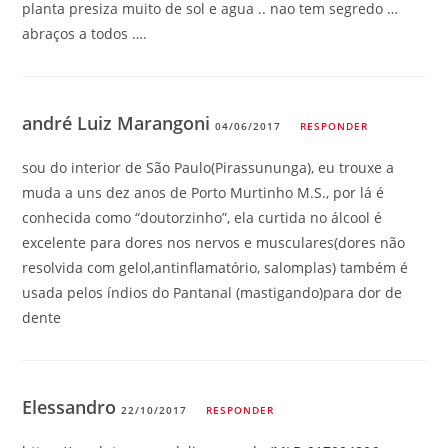
planta presiza muito de sol e agua .. nao tem segredo …
abraços a todos ….
andré Luiz Marangoni
04/06/2017
RESPONDER
sou do interior de São Paulo(Pirassununga), eu trouxe a
muda a uns dez anos de Porto Murtinho M.S., por lá é
conhecida como “doutorzinho”, ela curtida no álcool é
excelente para dores nos nervos e musculares(dores não
resolvida com gelol,antinflamatório, salomplas) também é
usada pelos índios do Pantanal (mastigando)para dor de
dente
Elessandro
22/10/2017
RESPONDER