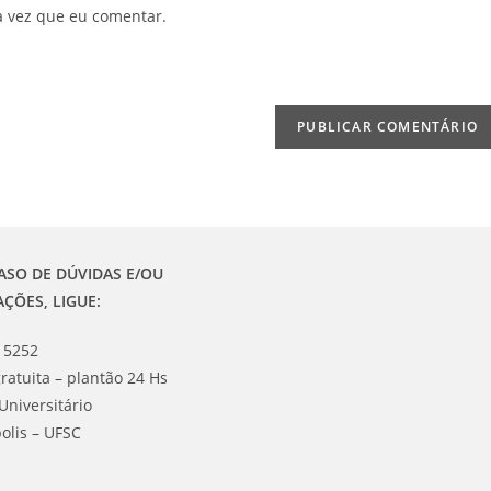
URL
a vez que eu comentar.
do
seu
site
(opcional)
ASO DE DÚVIDAS E/OU
AÇÕES, LIGUE:
 5252
ratuita – plantão 24 Hs
Universitário
olis – UFSC