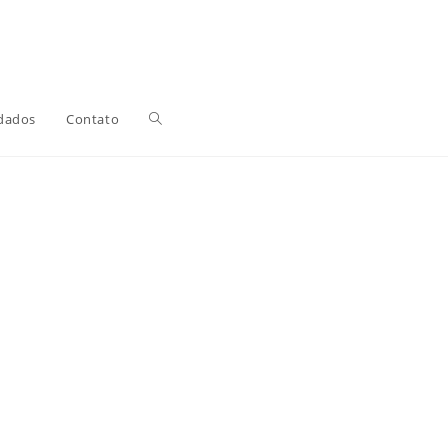
Alternar
dados
Contato
pesquisa
do
site