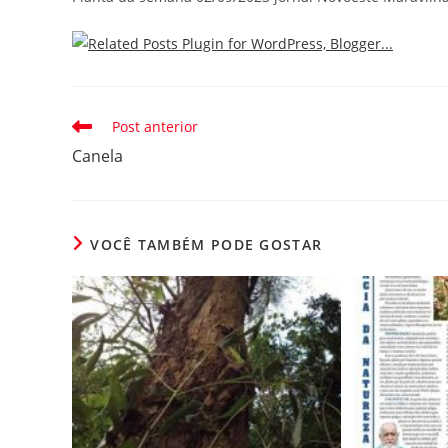
Leia
Post anterior
mais
Canela
artigos
VOCÊ TAMBÉM PODE GOSTAR