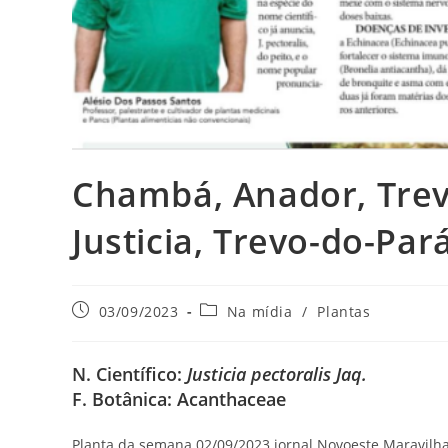
Chambá, Anador, Trev
Justicia, Trevo-do-Par
Post
Categoria
03/09/2023
Na mídia
/
Plantas
publicado:
do
post:
N. Científico:
Justicia pectoralis Jaq.
F. Botânica: Acanthaceae
Planta da semana 02/09/2023 jornal Novoeste Maravilha