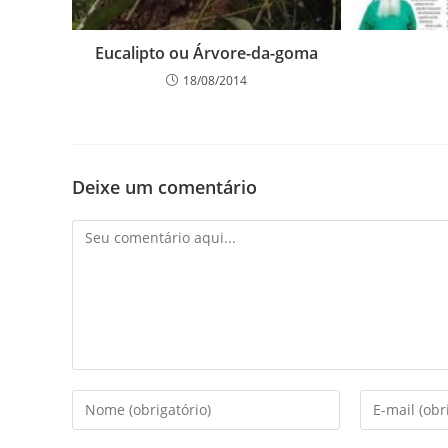
Eucalipto ou Árvore-da-goma
18/08/2014
Deixe um comentário
Comentário
Digite
Digite
seu
seu