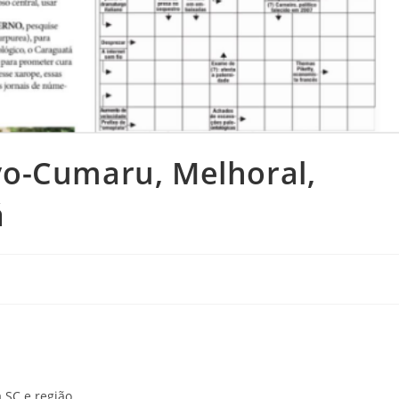
o-Cumaru, Melhoral,
á
 SC e região.