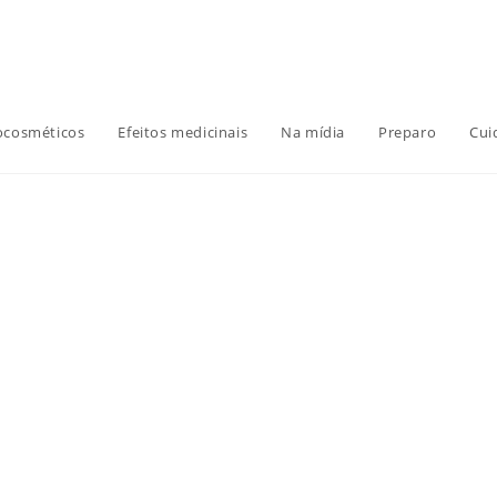
ocosméticos
Efeitos medicinais
Na mídia
Preparo
Cui