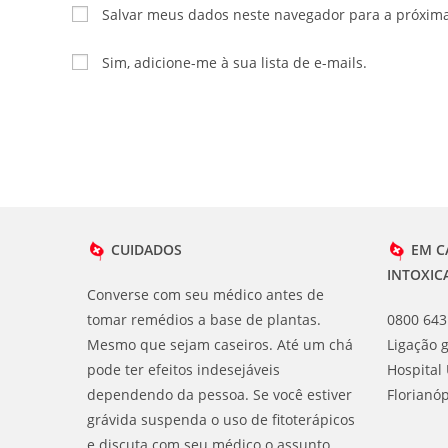
nome
endereço
Salvar meus dados neste navegador para a próxim
ou
de
nome
e-
Sim, adicione-me à sua lista de e-mails.
de
mail
usuário
para
para
comentar
comentar
CUIDADOS
EM C
INTOXIC
Converse com seu médico antes de
tomar remédios a base de plantas.
0800 643
Mesmo que sejam caseiros. Até um chá
Ligação g
pode ter efeitos indesejáveis
Hospital 
dependendo da pessoa. Se você estiver
Florianóp
grávida suspenda o uso de fitoterápicos
e discuta com seu médico o assunto,