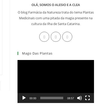
OLÁ, SOMOS O ALESIO E A CLEA
O blog Farmácia da Natureza trata do tema Plantas
Medicinais com uma pitada da magia presente na
cultura da Ilha de Santa Catarina.
Abre
Abre
Abre
em
em
em
uma
uma
uma
Mago Das Plantas
nova
nova
nova
aba
aba
aba
Tocador
de
vídeo
terior
00:00
08:57