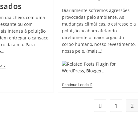
nsados
Diariamente sofremos agressões
provocadas pelo ambiente. As
m dia cheio, com uma
mudanças climáticas, o estresse e a
ressante ou com
poluição acabam afetando
ais intensa à poluição,
diretamente o maior órgão do
dem entregar o cansaço
corpo humano, nosso revestimento,
tro da alma. Para
nossa pele.
(mais…)
e…
Olhos
do
Vermelhos
Ou
Cansados
Saúde
Continue Lendo
Na
Pele
1
2
Ir para a página an