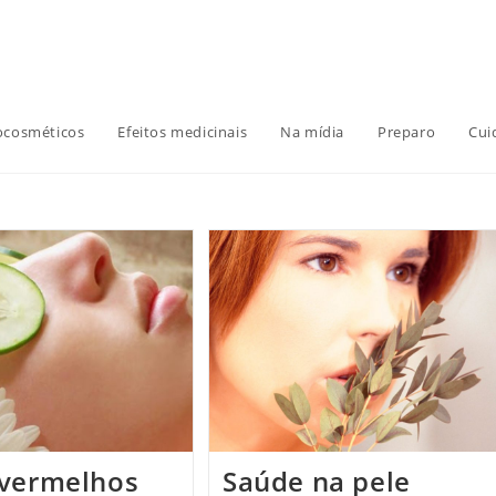
ocosméticos
Efeitos medicinais
Na mídia
Preparo
Cui
 vermelhos
Saúde na pele