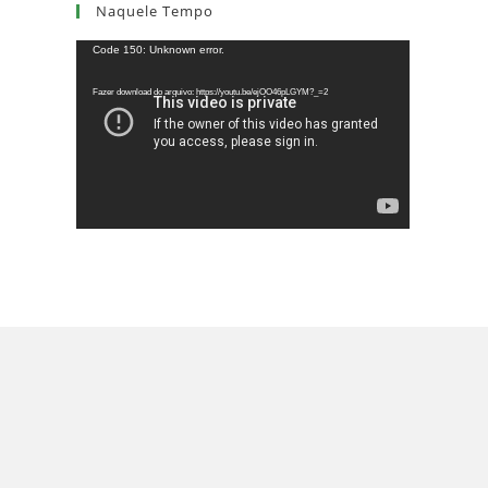
Naquele Tempo
Tocador
Code 150: Unknown error.
de
Fazer download do arquivo: https://youtu.be/ejOO46pLGYM?_=2
vídeo