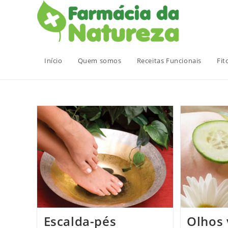
Ir
para
o
conteúdo
Início
Quem somos
Receitas Funcionais
Fit
Escalda-pés
Olhos