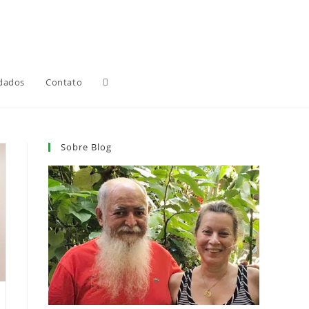
Alternar
dados
Contato
pesquisa
Sobre Blog
do
site