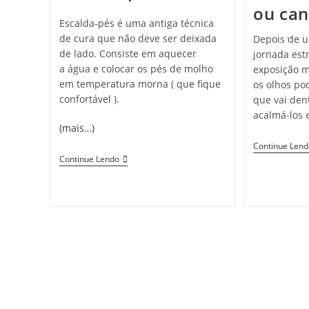
ou ca
Escalda-pés é uma antiga técnica
de cura que não deve ser deixada
Depois de u
de lado. Consiste em aquecer
jornada est
a água e colocar os pés de molho
exposição m
em temperatura morna ( que fique
os olhos po
confortável ).
que vai den
acalmá-los 
(mais…)
Continue Len
Escalda-
Continue Lendo
Pés