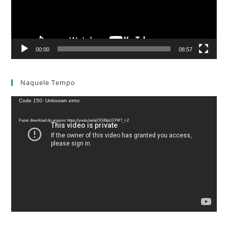
00:00
08:57
Naquele Tempo
Tocador
Code 150: Unknown error.
de
Fazer download do arquivo: https://youtu.be/ejOO46pLGYM?_=2
vídeo