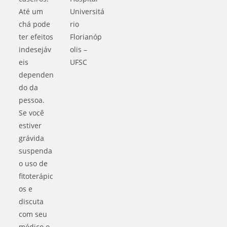
Até um
Universitá
chá pode
rio
ter efeitos
Florianóp
indesejáv
olis –
eis
UFSC
dependen
do da
pessoa.
Se você
estiver
grávida
suspenda
o uso de
fitoterápic
os e
discuta
com seu
médico o