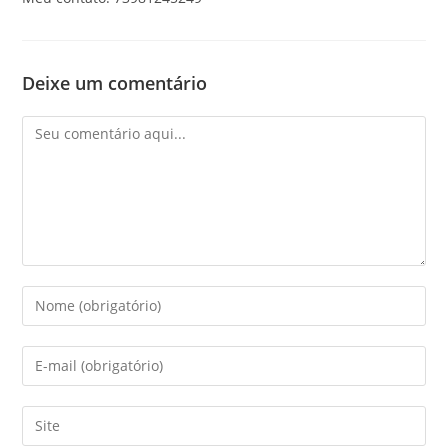
Deixe um comentário
Comentário
Digite
seu
nome
Digite
ou
seu
nome
endereço
Digite
de
de
o
usuário