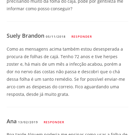
precisando muito da folha do cajá, pode por gentileza me
informar como posso conseguir?
Suely Brandon
05/11/2018
RESPONDER
Como as mensagens acima também estou desesperada a
procura de folhas de cajá. Tenho 72 anos e tive herpes
zoster e, há mais de um mês a infecção acabou, porém a
dor no nervo das costas não passa e descobri que o chá
dessa folha é um santo remédio. Se for possível enviar-me
arco com as despesas do correio. Fico aguardando uma
resposta, desde já muito grata.
Ana
13/02/2019
RESPONDER
Boa tarde.Alguem poderia me ensinar como usar a folha de