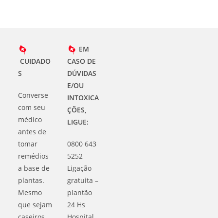
EM
CUIDADO
CASO DE
S
DÚVIDAS
E/OU
Converse
INTOXICA
com seu
ÇÕES,
médico
LIGUE:
antes de
tomar
0800 643
remédios
5252
a base de
Ligação
plantas.
gratuita –
Mesmo
plantão
que sejam
24 Hs
caseiros.
Hospital