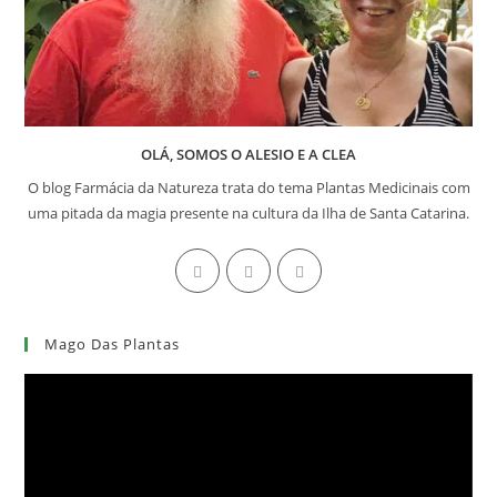
OLÁ, SOMOS O ALESIO E A CLEA
O blog Farmácia da Natureza trata do tema Plantas Medicinais com
uma pitada da magia presente na cultura da Ilha de Santa Catarina.
Abre
Abre
Abre
em
em
em
uma
uma
uma
Mago Das Plantas
nova
nova
nova
aba
aba
aba
Tocador
de
vídeo